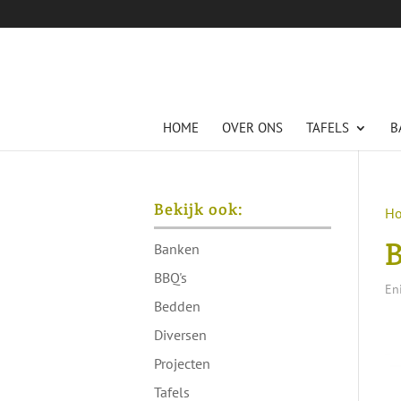
HOME
OVER ONS
TAFELS
B
Bekijk ook:
H
B
Banken
BBQ's
Eni
Bedden
Diversen
Projecten
Tafels