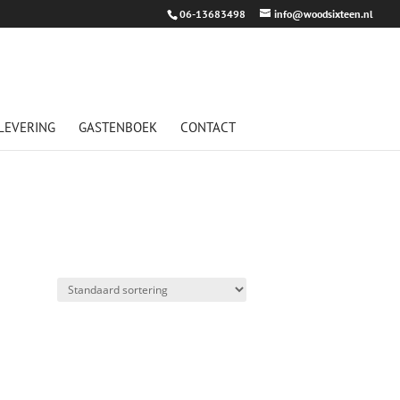
06-13683498
info@woodsixteen.nl
LEVERING
GASTENBOEK
CONTACT