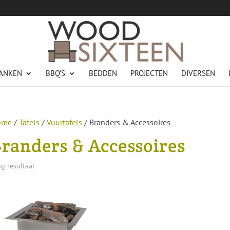
ANKEN
BBQ’S
BEDDEN
PROJECTEN
DIVERSEN
ome
/
Tafels
/
Vuurtafels
/ Branders & Accessoires
randers & Accessoires
g resultaat