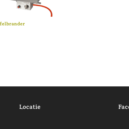
felbrander
Locatie
Fac