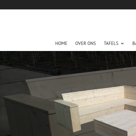
HOME
OVER ONS
TAFELS
B