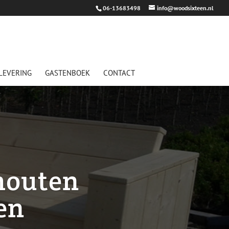
06-13683498
info@woodsixteen.nl
LEVERING
GASTENBOEK
CONTACT
houten
en