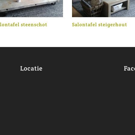
lontafel steenschot
Salontafel steigerhout
Locatie
Fac