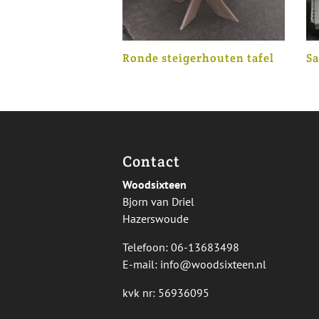
Ronde steigerhouten tafel
Sa
Contact
Woodsixteen
Bjorn van Driel
Hazerswoude
Telefoon:
06-13683498
E-mail:
info@woodsixteen.nl
kvk nr: 56936095