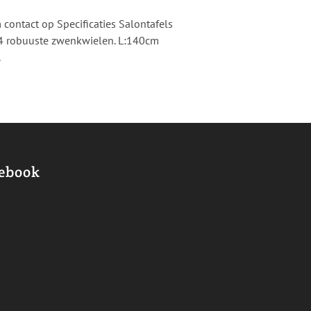
contact op Specificaties Salontafels
 4 robuuste zwenkwielen. L:140cm
.
ebook