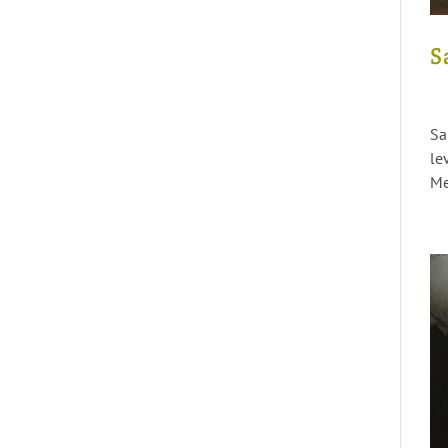
S
Sa
le
Me