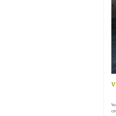
V
Vu
cm