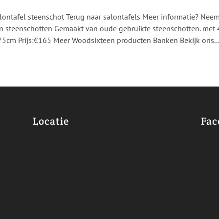
lontafel steenschot Terug naar salontafels Meer informatie? Neem 
n steenschotten Gemaakt van oude gebruikte steenschotten. met
75cm Prijs:€165 Meer Woodsixteen producten Banken Bekijk ons..
Locatie
Fac