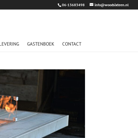
06-13683498
info@woodsixteen.nl
LEVERING
GASTENBOEK
CONTACT