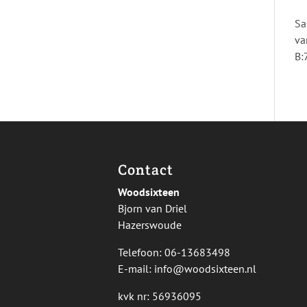
Sa
va
B:
Contact
Woodsixteen
Bjorn van Driel
Hazerswoude
Telefoon:
06-13683498
E-mail:
info@woodsixteen.nl
kvk nr: 56936095