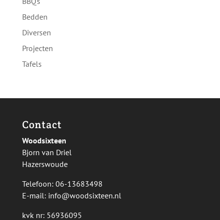
BBQ's
Bedden
Diversen
Projecten
Tafels
Contact
Woodsixteen
Bjorn van Driel
Hazerswoude
Telefoon:
06-13683498
E-mail:
info@woodsixteen.nl
kvk nr: 56936095